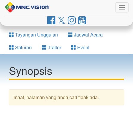
Togg
navig
Tayangan Unggulan
Jadwal Acara
Saluran
Trailer
Event
Synopsis
maaf, halaman yang anda cari tidak ada.