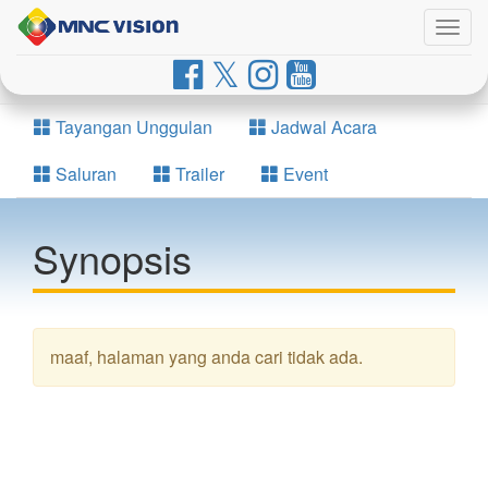
Togg
navig
Tayangan Unggulan
Jadwal Acara
Saluran
Trailer
Event
Synopsis
maaf, halaman yang anda cari tidak ada.