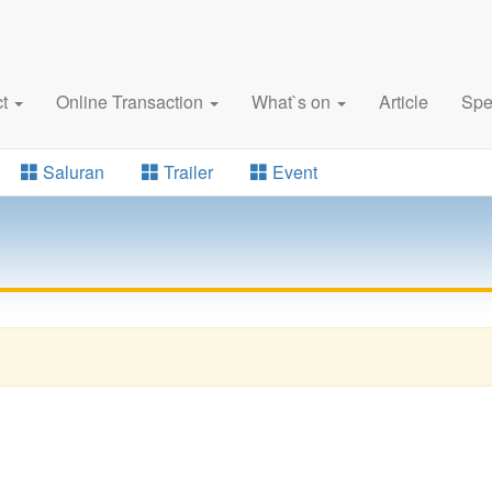
ct
Online Transaction
What`s on
Article
Spe
Saluran
Trailer
Event