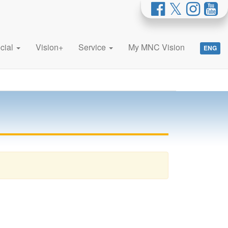
cial
Vision+
Service
My MNC Vision
ENG