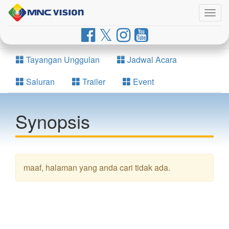
Togg
navig
Tayangan Unggulan
Jadwal Acara
Saluran
Trailer
Event
Synopsis
maaf, halaman yang anda cari tidak ada.