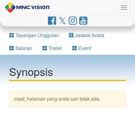
Togg
navig
Tayangan Unggulan
Jadwal Acara
Saluran
Trailer
Event
Synopsis
maaf, halaman yang anda cari tidak ada.