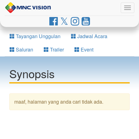
Togg
navig
Tayangan Unggulan
Jadwal Acara
Saluran
Trailer
Event
Synopsis
maaf, halaman yang anda cari tidak ada.