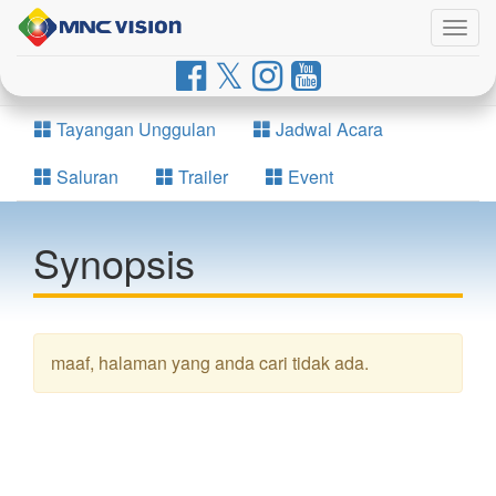
Togg
navig
Tayangan Unggulan
Jadwal Acara
Saluran
Trailer
Event
Synopsis
maaf, halaman yang anda cari tidak ada.