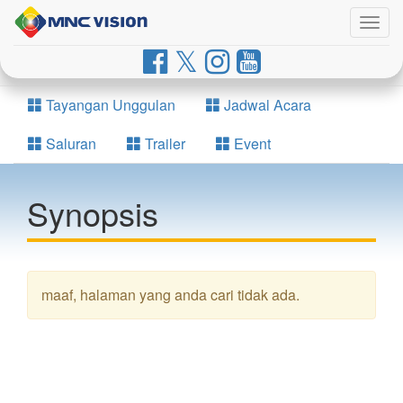
Togg
navig
Tayangan Unggulan
Jadwal Acara
Saluran
Trailer
Event
Synopsis
maaf, halaman yang anda cari tidak ada.