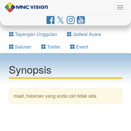
Togg
navig
Tayangan Unggulan
Jadwal Acara
Saluran
Trailer
Event
Synopsis
maaf, halaman yang anda cari tidak ada.