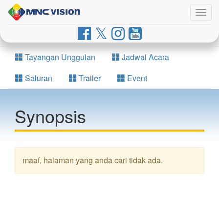
Togg
navig
Tayangan Unggulan
Jadwal Acara
Saluran
Trailer
Event
Synopsis
maaf, halaman yang anda cari tidak ada.