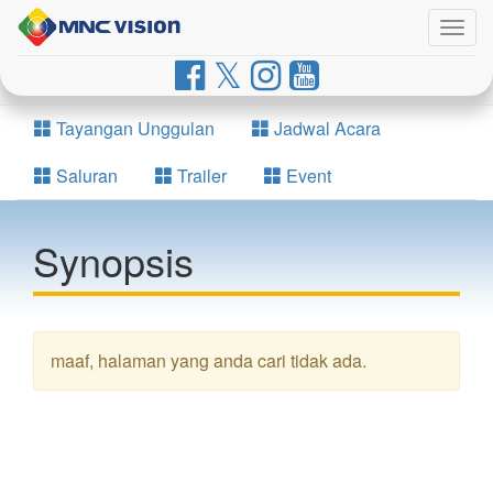
Togg
navig
Tayangan Unggulan
Jadwal Acara
Saluran
Trailer
Event
Synopsis
maaf, halaman yang anda cari tidak ada.