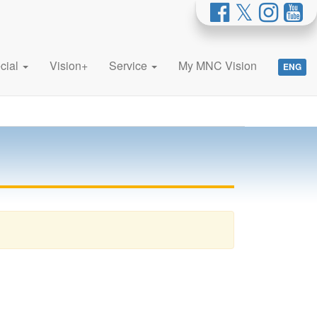
cial
Vision+
Service
My MNC Vision
ENG