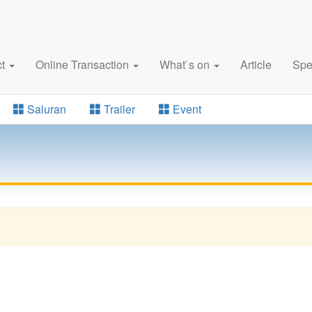
ct
Online Transaction
What`s on
Article
Spe
Saluran
Trailer
Event