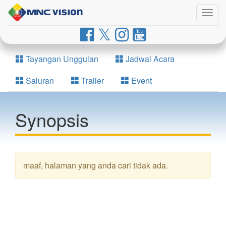
Togg
navig
Tayangan Unggulan
Jadwal Acara
Saluran
Trailer
Event
Synopsis
maaf, halaman yang anda cari tidak ada.