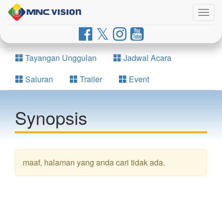
Togg
navig
Tayangan Unggulan
Jadwal Acara
Saluran
Trailer
Event
Synopsis
maaf, halaman yang anda cari tidak ada.