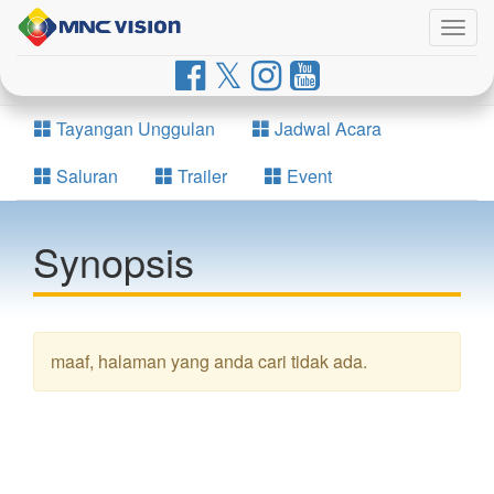
Togg
navig
Tayangan Unggulan
Jadwal Acara
Saluran
Trailer
Event
Synopsis
maaf, halaman yang anda cari tidak ada.