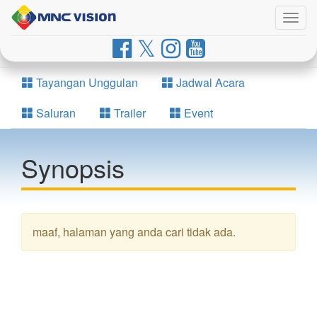
Togg
navig
Tayangan Unggulan
Jadwal Acara
Saluran
Trailer
Event
Synopsis
maaf, halaman yang anda cari tidak ada.