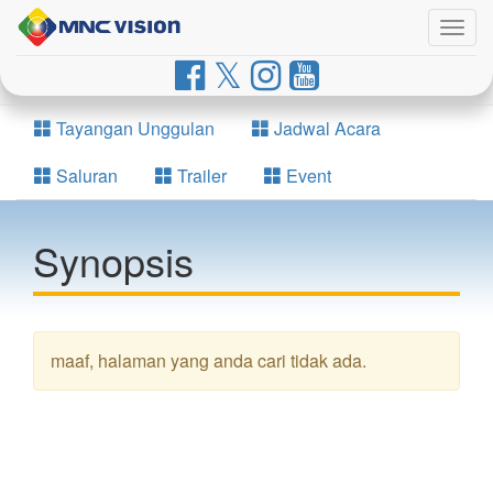
Togg
navig
Tayangan Unggulan
Jadwal Acara
Saluran
Trailer
Event
Synopsis
maaf, halaman yang anda cari tidak ada.