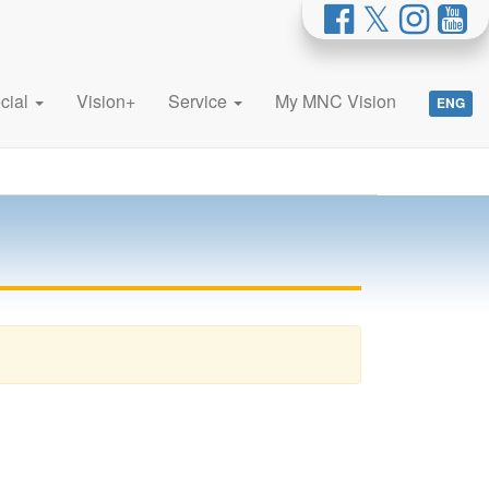
cial
Vision+
Service
My MNC Vision
ENG