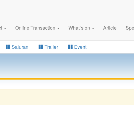
ct
Online Transaction
What`s on
Article
Spe
Saluran
Trailer
Event