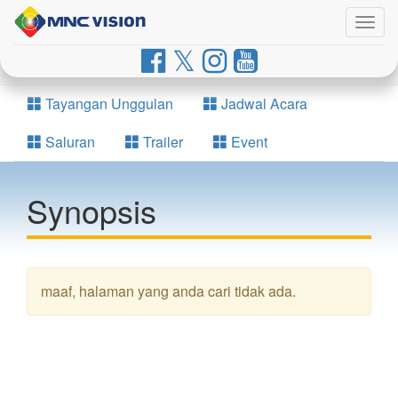
Togg
navig
Tayangan Unggulan
Jadwal Acara
Saluran
Trailer
Event
Synopsis
maaf, halaman yang anda cari tidak ada.