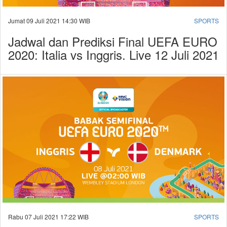
Jumat 09 Juli 2021 14:30 WIB
SPORTS
Jadwal dan Prediksi Final UEFA EURO
2020: Italia vs Inggris. Live 12 Juli 2021
Rabu 07 Juli 2021 17:22 WIB
SPORTS