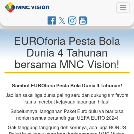
Togg
navig
EUROforia Pesta Bola
Dunia 4 Tahunan
bersama MNC Vision!
Sambut EUROforia Pesta Bola Dunia 4 Tahunan!
Jadilah saksi liga dunia paling seru dan dukung tim favorit
kamu merebut kejayaan lapangan hijau!
Sebelumnya, langganan Paket Euro dulu ya biar bisa
nonton semua pertandingan UEFA EURO 2024!
Gak tanggung-tanggung deh serunya, ada juga BONUS
Paket buat kamu yang baru berlangganan MNC Vision,