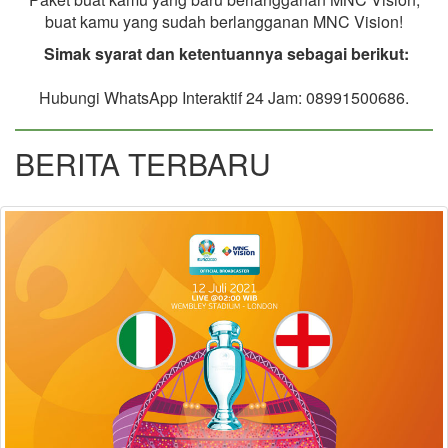
buat kamu yang sudah berlangganan MNC Vision!
Simak syarat dan ketentuannya sebagai berikut:
Hubungi WhatsApp Interaktif 24 Jam: 08991500686.
BERITA TERBARU