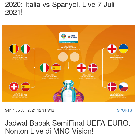
2020: Italia vs Spanyol. Live 7 Juli
2021!
Senin 05 Juli 2021 12:31 WIB
SPORTS
Jadwal Babak SemiFinal UEFA EURO.
Nonton Live di MNC Vision!