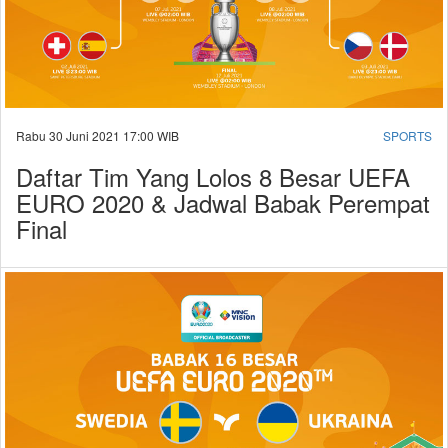
Rabu 30 Juni 2021 17:00 WIB
SPORTS
Daftar Tim Yang Lolos 8 Besar UEFA
EURO 2020 & Jadwal Babak Perempat
Final