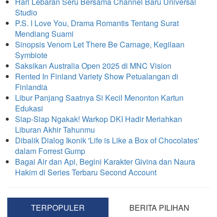
Hari Lebaran Seru Bersama Channel Baru Universal
Studio
P.S. I Love You, Drama Romantis Tentang Surat
Mendiang Suami
Sinopsis Venom Let There Be Carnage, Kegilaan
Symbiote
Saksikan Australia Open 2025 di MNC Vision
Rented In Finland Variety Show Petualangan di
Finlandia
Libur Panjang Saatnya Si Kecil Menonton Kartun
Edukasi
Siap-Siap Ngakak! Warkop DKI Hadir Meriahkan
Liburan Akhir Tahunmu
Dibalik Dialog Ikonik 'Life is Like a Box of Chocolates'
dalam Forrest Gump
Bagai Air dan Api, Begini Karakter Givina dan Naura
Hakim di Series Terbaru Second Account
TERPOPULER
BERITA PILIHAN