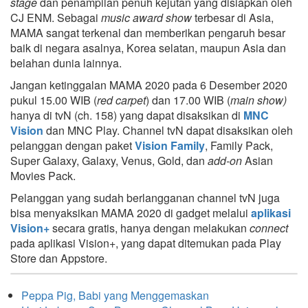
stage
dan penampilan penuh kejutan yang disiapkan oleh
CJ ENM. Sebagai
music award show
terbesar di Asia,
MAMA sangat terkenal dan memberikan pengaruh besar
baik di negara asalnya, Korea selatan, maupun Asia dan
belahan dunia lainnya.
Jangan ketinggalan MAMA 2020 pada 6 Desember 2020
pukul 15.00 WIB (
red carpet
) dan 17.00 WIB (
main show)
hanya di tvN (ch. 158) yang dapat disaksikan di
MNC
Vision
dan MNC Play. Channel tvN dapat disaksikan oleh
pelanggan dengan paket
Vision Family
, Family Pack,
Super Galaxy, Galaxy, Venus, Gold, dan
add-on
Asian
Movies Pack.
Pelanggan yang sudah berlangganan channel tvN juga
bisa menyaksikan MAMA 2020 di gadget melalui
aplikasi
Vision+
secara gratis, hanya dengan melakukan
connect
pada aplikasi Vision+, yang dapat ditemukan pada Play
Store dan Appstore.
Peppa Pig, Babi yang Menggemaskan