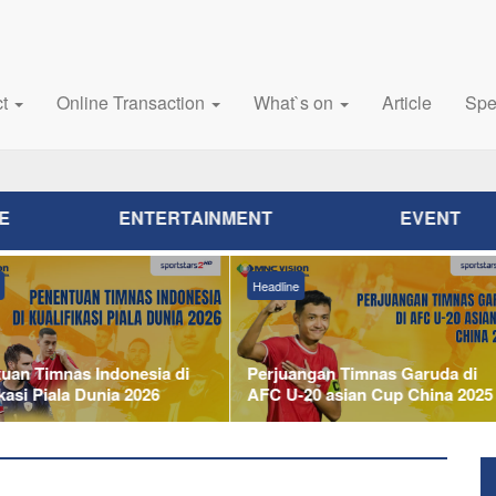
ct
Online Transaction
What`s on
Article
Spe
E
ENTERTAINMENT
EVENT
Headline
an Timnas Indonesia di
Perjuangan Timnas Garuda di
asi Piala Dunia 2026
AFC U-20 asian Cup China 2025