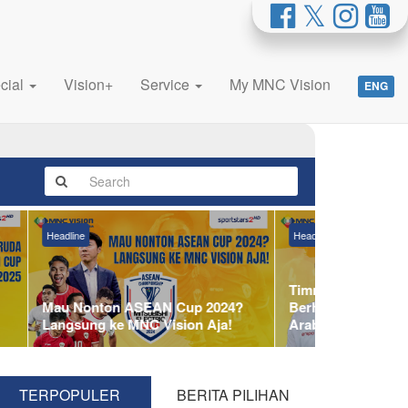
cial
Vision+
Service
My MNC Vision
ENG
Headline
Headline
Timnas Indonesia N
Mau Nonton ASEAN Cup 2024?
Berhadapan Dengan
Langsung ke MNC Vision Aja!
Arab Saudi
TERPOPULER
BERITA PILIHAN