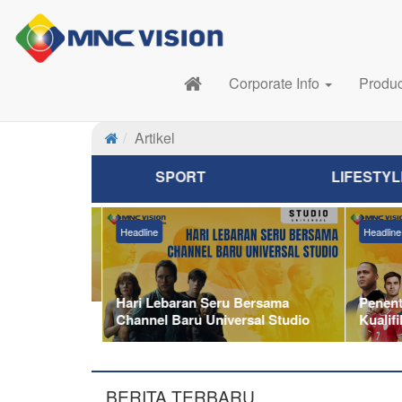
Corporate Info
Produ
Artikel
SPORT
LIFESTYL
Headline
Headline
ali
s All
Hari Lebaran Seru Bersama
Penentu
Channel Baru Universal Studio
Kualifik
BERITA TERBARU