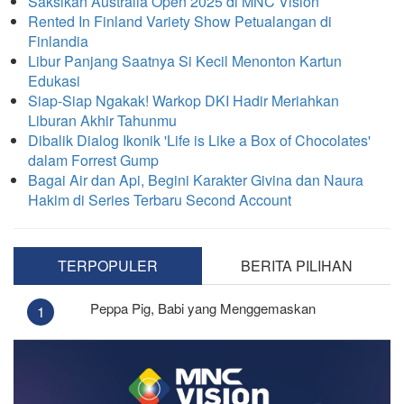
Saksikan Australia Open 2025 di MNC Vision
Rented In Finland Variety Show Petualangan di
Finlandia
Libur Panjang Saatnya Si Kecil Menonton Kartun
Edukasi
Siap-Siap Ngakak! Warkop DKI Hadir Meriahkan
Liburan Akhir Tahunmu
Dibalik Dialog Ikonik 'Life is Like a Box of Chocolates'
dalam Forrest Gump
Bagai Air dan Api, Begini Karakter Givina dan Naura
Hakim di Series Terbaru Second Account
TERPOPULER
BERITA PILIHAN
Peppa Pig, Babi yang Menggemaskan
1