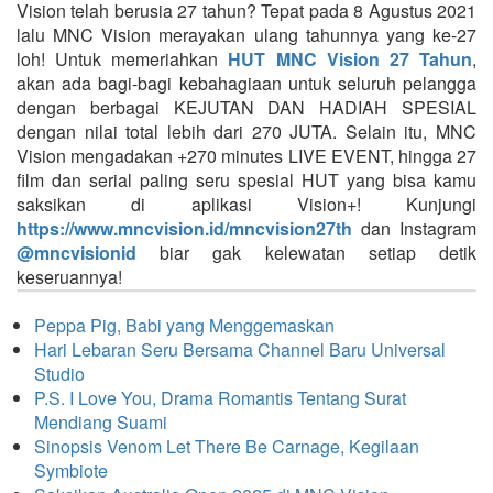
Vision telah berusia 27 tahun? Tepat pada 8 Agustus 2021
lalu MNC Vision merayakan ulang tahunnya yang ke-27
loh! Untuk memeriahkan
HUT MNC Vision 27 Tahun
,
akan ada bagi-bagi kebahagiaan untuk seluruh pelangga
dengan berbagai KEJUTAN DAN HADIAH SPESIAL
dengan nilai total lebih dari 270 JUTA. Selain itu, MNC
Vision mengadakan +270 minutes LIVE EVENT, hingga 27
film dan serial paling seru spesial HUT yang bisa kamu
saksikan di aplikasi Vision+! Kunjungi
https://www.mncvision.id/mncvision27th
dan Instagram
@mncvisionid
biar gak kelewatan setiap detik
keseruannya!
Peppa Pig, Babi yang Menggemaskan
Hari Lebaran Seru Bersama Channel Baru Universal
Studio
P.S. I Love You, Drama Romantis Tentang Surat
Mendiang Suami
Sinopsis Venom Let There Be Carnage, Kegilaan
Symbiote